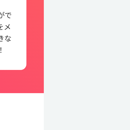
がで
をメ
きな
！