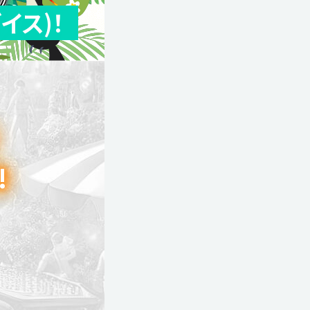
イス)！
!