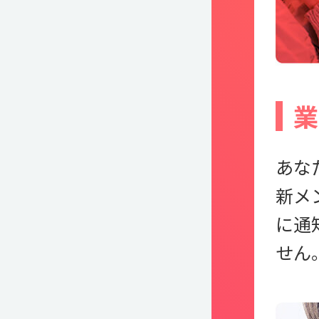
業
あな
新メ
に通
せん