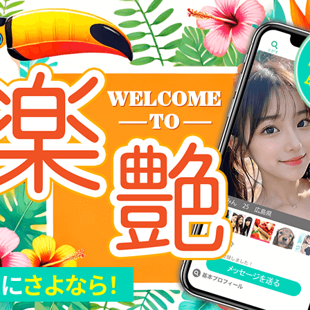
ち
に
さよなら！